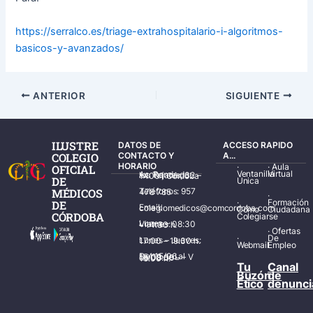
https://serralco.es/triage-extrahospitalario-i-algoritmos-
basicos-y-avanzados/
ANTERIOR
SIGUIENTE
ILUSTRE
DATOS DE
ACCESO RAPIDO
COLEGIO
CONTACTO Y
A...
HORARIO
·
·
Aula
OFICIAL
Ventanilla
Virtual
Av. Ronda de los Tejares, 32 – 14001 Córdoba
DE
Única
MÉDICOS
Teléfonos: 957 478 785
·
·
Formación
DE
Email: colegiomedicos@comcordoba.com
Cómo
Ciudadana
CÓRDOBA
Colegiarse
Lunes – Viernes: 08:30 – 14:30 h.
·
Ofertas
·
De
Lunes – Jueves: 17:00 – 19:30 h.
Webmail
Empleo
Del 15/06 al 15/09 de L – V de 08:00 – 15:00 h.
Tu
Canal
Buzón
de
Ético
denunci