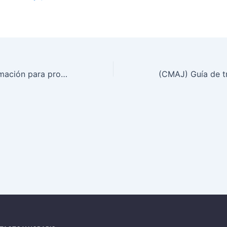
Garrapatas información para profesionales lo que debe saber sobre su picadura