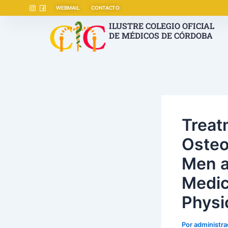
Ir
Navegación
WEBMAIL
CONTACTO
al
de
ILUSTRE COLEGIO OFICIAL
contenido
entradas
DE MÉDICOS DE CÓRDOBA
Treat
Osteo
Men a
Medic
Physi
Por
administr