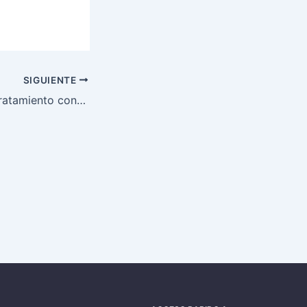
SIGUIENTE
(CMAJ) Guía de tratamiento con opioides del dolor crónico no oncológico | El rincón de Sísifo