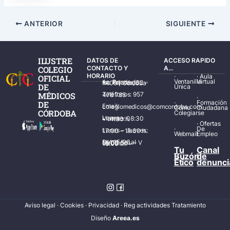
ANTERIOR
SIGUIENTE
ILUSTRE
DATOS DE
ACCESO RAPIDO
COLEGIO
CONTACTO Y
A...
HORARIO
·
·
Aula
OFICIAL
Ventanilla
Virtual
Av. Ronda de los Tejares, 32 – 14001 Córdoba
DE
Única
MÉDICOS
Teléfonos: 957 478 785
·
·
Formación
DE
Email: colegiomedicos@comcordoba.com
Cómo
Ciudadana
CÓRDOBA
Colegiarse
Lunes – Viernes: 08:30 – 14:30 h.
·
Ofertas
·
De
Lunes – Jueves: 17:00 – 19:30 h.
Webmail
Empleo
Del 15/06 al 15/09 de L – V de 08:00 – 15:00 h.
Tu
Canal
Buzón
de
Ético
denunci
Aviso legal
·
Cookies
·
Privacidad
·
Reg actividades Tratamiento
Diseñ
o
Areea.es