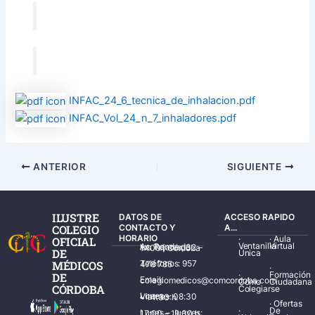
INFAC_24_6_tecnica_de_inhalacion.pdf
INFAC_Vol_24_n_7_inhaladores.pdf
ANTERIOR
SIGUIENTE
ILUSTRE
DATOS DE
ACCESO RAPIDO
COLEGIO
CONTACTO Y
A...
HORARIO
·
·
Aula
OFICIAL
Ventanilla
Virtual
Av. Ronda de los Tejares, 32 – 14001 Córdoba
DE
Única
MÉDICOS
Teléfonos: 957 478 785
·
·
Formación
DE
Email: colegiomedicos@comcordoba.com
Cómo
Ciudadana
CÓRDOBA
Colegiarse
Lunes – Viernes: 08:30 – 14:30 h.
·
Ofertas
·
De
Lunes – Jueves: 17:00 – 19:30 h.