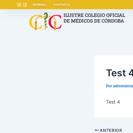
Ir
Navegación
WEBMAIL
CONTACTO
al
de
ILUSTRE COLEGIO OFICIAL
contenido
entradas
DE MÉDICOS DE CÓRDOBA
Test 
Por
administr
Test 4
ANTERIOR