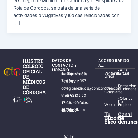
el Colegio de Médicos de Córdoba y el Hospital Cruz
Roja de Córdoba, se trata de una serie de
actividades divulgativas y lúdicas relacionadas con
[…]
ILUSTRE
DATOS DE
ACCESO RAPIDO
COLEGIO
CONTACTO Y
A...
HORARIO
·
·
Aula
OFICIAL
Ventanilla
Virtual
Av. Ronda de los Tejares, 32 – 14001 Córdoba
DE
Única
MÉDICOS
Teléfonos: 957 478 785
·
·
Formación
DE
Email: colegiomedicos@comcordoba.com
Cómo
Ciudadana
CÓRDOBA
Colegiarse
Lunes – Viernes: 08:30 – 14:30 h.
·
Ofertas
·
De
Lunes – Jueves: 17:00 – 19:30 h.
Webmail
Empleo
Del 15/06 al 15/09 de L – V de 08:00 – 15:00 h.
Tu
Canal
Buzón
de
Ético
denunci