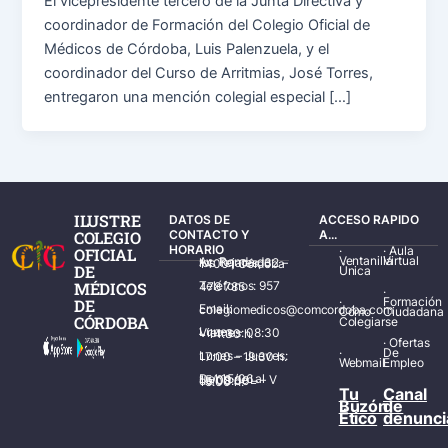
El vicepresidente tercero de la Junta Directiva y
coordinador de Formación del Colegio Oficial de
Médicos de Córdoba, Luis Palenzuela, y el
coordinador del Curso de Arritmias, José Torres,
entregaron una mención colegial especial […]
ILUSTRE
DATOS DE
ACCESO RAPIDO
COLEGIO
CONTACTO Y
A...
HORARIO
·
·
Aula
OFICIAL
Ventanilla
Virtual
Av. Ronda de los Tejares, 32 – 14001 Córdoba
DE
Única
MÉDICOS
Teléfonos: 957 478 785
·
·
Formación
DE
Email: colegiomedicos@comcordoba.com
Cómo
Ciudadana
CÓRDOBA
Colegiarse
Lunes – Viernes: 08:30 – 14:30 h.
·
Ofertas
·
De
Lunes – Jueves: 17:00 – 19:30 h.
Webmail
Empleo
Del 15/06 al 15/09 de L – V de 08:00 – 15:00 h.
Tu
Canal
Buzón
de
Ético
denunci