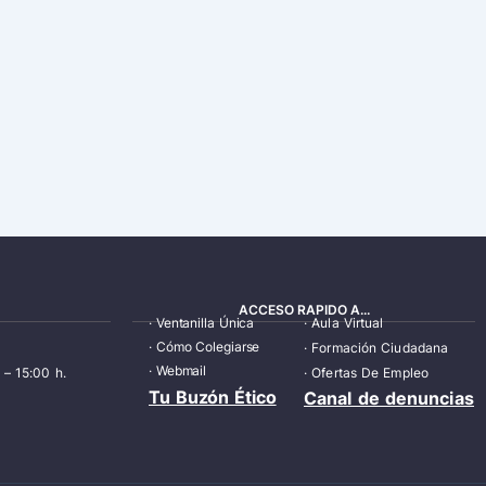
ACCESO RAPIDO A...
·
Ventanilla Única
·
Aula Virtual
·
Cómo Colegiarse
·
Formación Ciudadana
·
Webmail
 – 15:00 h.
·
Ofertas De Empleo
Tu Buzón Ético
Canal de denuncias