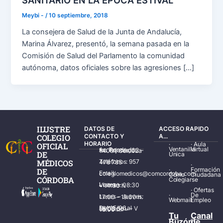
SANITARIO EN LA ÉPOCA ESTIVAL
Meybi -
/
10 septiembre, 2018
La consejera de Salud de la Junta de Andalucía,
Marina Álvarez, presentó, la semana pasada en la
Comisión de Salud del Parlamento la comunidad
autónoma, datos oficiales sobre las agresiones […]
ILUSTRE
DATOS DE
ACCESO RAPIDO
COLEGIO
CONTACTO Y
A...
HORARIO
·
·
Aula
OFICIAL
Ventanilla
Virtual
Av. Ronda de los Tejares, 32 – 14001 Córdoba
DE
Única
MÉDICOS
Teléfonos: 957 478 785
·
·
Formación
DE
Email: colegiomedicos@comcordoba.com
Cómo
Ciudadana
CÓRDOBA
Colegiarse
Lunes – Viernes: 08:30 – 14:30 h.
·
Ofertas
·
De
Lunes – Jueves: 17:00 – 19:30 h.
Webmail
Empleo
Del 15/06 al 15/09 de L – V de 08:00 – 15:00 h.
Tu
Canal
Buzón
de