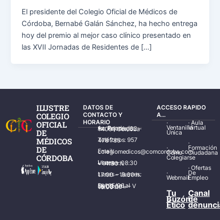
El presidente del Colegio Oficial de Médicos de
Córdoba, Bernabé Galán Sánchez, ha hecho entrega
hoy del premio al mejor caso clínico presentado en
las XVII Jornadas de Residentes de […]
ILUSTRE
DATOS DE
ACCESO RAPIDO
COLEGIO
CONTACTO Y
A...
HORARIO
·
·
Aula
OFICIAL
Ventanilla
Virtual
Av. Ronda de los Tejares, 32 – 14001 Córdoba
DE
Única
MÉDICOS
Teléfonos: 957 478 785
·
·
Formación
DE
Email: colegiomedicos@comcordoba.com
Cómo
Ciudadana
CÓRDOBA
Colegiarse
Lunes – Viernes: 08:30 – 14:30 h.
·
Ofertas
·
De
Lunes – Jueves: 17:00 – 19:30 h.
Webmail
Empleo
Del 15/06 al 15/09 de L – V de 08:00 – 15:00 h.
Tu
Canal
Buzón
de
Ético
denunci