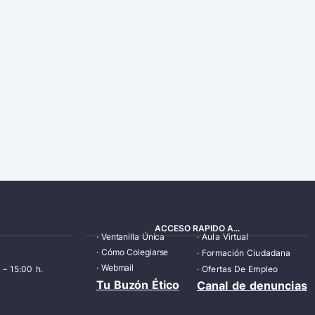
ACCESO RAPIDO A...
·
Ventanilla Única
·
Aula Virtual
·
Cómo Colegiarse
·
Formación Ciudadana
·
Webmail
 – 15:00 h.
·
Ofertas De Empleo
Tu Buzón Ético
Canal de denuncias