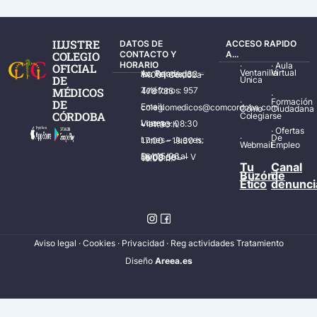
ILUSTRE
DATOS DE
ACCESO RAPIDO
COLEGIO
CONTACTO Y
A...
HORARIO
·
·
Aula
OFICIAL
Ventanilla
Virtual
Av. Ronda de los Tejares, 32 – 14001 Córdoba
DE
Única
MÉDICOS
Teléfonos: 957 478 785
·
·
Formación
DE
Email: colegiomedicos@comcordoba.com
Cómo
Ciudadana
CÓRDOBA
Colegiarse
Lunes – Viernes: 08:30 – 14:30 h.
·
Ofertas
·
De
Lunes – Jueves: 17:00 – 19:30 h.
Webmail
Empleo
Del 15/06 al 15/09 de L – V de 08:00 – 15:00 h.
Tu
Canal
Buzón
de
Ético
denunci
Aviso legal
·
Cookies
·
Privacidad
·
Reg actividades Tratamiento
Diseñ
o
Areea.es