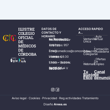
ILUSTRE
DATOS DE
ACCESO RAPIDO
COLEGIO
CONTACTO Y
A...
HORARIO
·
·
Aula
OFICIAL
Ventanilla
Virtual
Av. Ronda de los Tejares, 32 – 14001 Córdoba
DE
Única
MÉDICOS
Teléfonos: 957 478 785
·
·
Formación
DE
Email: colegiomedicos@comcordoba.com
Cómo
Ciudadana
CÓRDOBA
Colegiarse
Lunes – Viernes: 08:30 – 14:30 h.
·
Ofertas
·
De
Lunes – Jueves: 17:00 – 19:30 h.
Webmail
Empleo
Del 15/06 al 15/09 de L – V de 08:00 – 15:00 h.
Tu
Canal
Buzón
de
Ético
denunci
Aviso legal
·
Cookies
·
Privacidad
·
Reg actividades Tratamiento
Diseñ
o
Areea.es