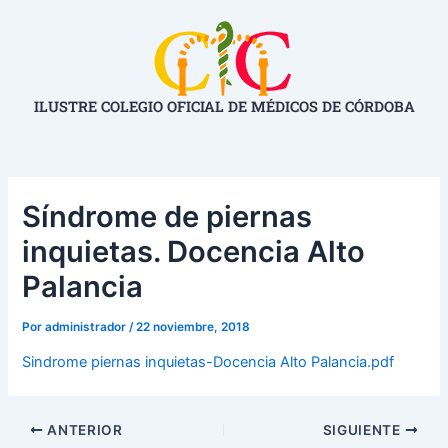
Ir
Navegación
al
de
contenido
entradas
ILUSTRE COLEGIO OFICIAL DE MÉDICOS DE CÓRDOBA
Síndrome de piernas
inquietas. Docencia Alto
Palancia
Por
administrador
/
22 noviembre, 2018
Sindrome piernas inquietas-Docencia Alto Palancia.pdf
ANTERIOR
SIGUIENTE