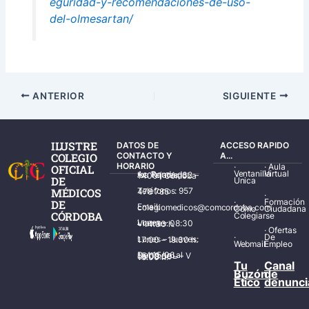
eguridad-y-recomendaciones-de-uso-
del-olmesartan/
ANTERIOR
SIGUIENTE
ILUSTRE
DATOS DE
ACCESO RAPIDO
COLEGIO
CONTACTO Y
A...
HORARIO
·
·
Aula
OFICIAL
Ventanilla
Virtual
Av. Ronda de los Tejares, 32 – 14001 Córdoba
DE
Única
MÉDICOS
Teléfonos: 957 478 785
·
·
Formación
DE
Email: colegiomedicos@comcordoba.com
Cómo
Ciudadana
CÓRDOBA
Colegiarse
Lunes – Viernes: 08:30 – 14:30 h.
·
Ofertas
·
De
Lunes – Jueves: 17:00 – 19:30 h.
Webmail
Empleo
Del 15/06 al 15/09 de L – V de 08:00 – 15:00 h.
Tu
Canal
Buzón
de
Ético
denunci