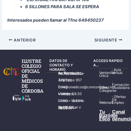
6 SILLONES PARA SALA SE ESPERA
Interesados pueden llamar al Tfno 649450237
ANTERIOR
SIGUIENTE
ILUSTRE
DATOS DE
ACCESO RAPIDO
COLEGIO
CONTACTO Y
A...
HORARIO
·
·
Aula
OFICIAL
Ventanilla
Virtual
Av. Ronda de los Tejares, 32 – 14001 Córdoba
DE
Única
MÉDICOS
Teléfonos: 957 478 785
·
·
Formación
DE
Email: colegiomedicos@comcordoba.com
Cómo
Ciudadana
CÓRDOBA
Colegiarse
Lunes – Viernes: 08:30 – 14:30 h.
·
Ofertas
·
De
Lunes – Jueves: 17:00 – 19:30 h.
Webmail
Empleo
Del 15/06 al 15/09 de L – V de 08:00 – 15:00 h.
Tu
Canal
Buzón
de
Ético
denunci