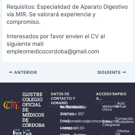
Requisitos: Especialidad de Aparato Digestivo
vía MIR. Se valorará experiencia y
compromiso.
Interesados por favor envíen el CV al
siguiente mail:
empleomedicocordoba@gmail.com
ANTERIOR
SIGUIENTE
ILUSTRE
DATOS DE
ACCESO RAPIDO
COLEGIO
CONTACTO Y
A...
HORARIO
·
·
Aula
OFICIAL
Ventanilla
Virtual
Av. Ronda de los Tejares, 32 – 14001 Córdoba
DE
Única
MÉDICOS
Teléfonos: 957 478 785
·
·
Formación
DE
Email: colegiomedicos@comcordoba.com
Cómo
Ciudadana
CÓRDOBA
Colegiarse
Lunes – Viernes: 08:30 – 14:30 h.
·
Ofertas
·
De