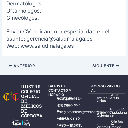
Dermatólogos.
Oftalmólogos.
Ginecólogos.
Enviar CV indicando la especialidad en el
asunto: gerencia@saludmalaga.es
Web: www.saludmalaga.es
ANTERIOR
SIGUIENTE
ILUSTRE
DATOS DE
ACCESO RAPIDO
COLEGIO
CONTACTO Y
A...
HORARIO
·
·
Aula
OFICIAL
Ventanilla
Virtual
Av. Ronda de los Tejares, 32 – 14001 Córdoba
DE
Única
MÉDICOS
Teléfonos: 957 478 785
·
·
Formación
DE
Email: colegiomedicos@comcordoba.com
Cómo
Ciudadana
CÓRDOBA
Colegiarse
Lunes – Viernes: 08:30 – 14:30 h.
·
Ofertas
·
De
Lunes – Jueves: 17:00 – 19:30 h.
Webmail
Empleo