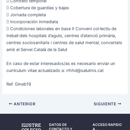
 Contrato temporal
 Cobertura de guardias y bajas
 Jornada completa
 Incorporación inmediata
 Condiciones laborales en base II Conveni col·lectiu de
treball dels hospitals d’aguts, centres d’atenció primària,
centres sociosanitaris i centres de salut mental, concertats
amb el Servei Català de la Salut
En caso de estar interesados/as es necesario enviar un
currículum vitae actualizado a: rrhhd@salutms.cat
Ref. Gineb19
ANTERIOR
SIGUIENTE
ILUSTRE
DATOS DE
ACCESO RAPIDO
COLEGIO
CONTACTO Y
A...