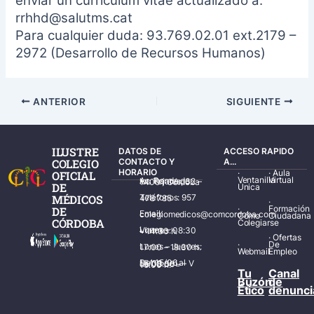
enviar un curriculum vitae actualizado
a:
rrhhd@salutms.cat
Para cualquier duda: 93.769.02.01 ext.2179 –
2972 (Desarrollo de Recursos Humanos)
ANTERIOR
SIGUIENTE
ILUSTRE
DATOS DE
ACCESO RAPIDO
COLEGIO
CONTACTO Y
A...
HORARIO
·
·
Aula
OFICIAL
Ventanilla
Virtual
Av. Ronda de los Tejares, 32 – 14001 Córdoba
DE
Única
MÉDICOS
Teléfonos: 957 478 785
·
·
Formación
DE
Email: colegiomedicos@comcordoba.com
Cómo
Ciudadana
CÓRDOBA
Colegiarse
Lunes – Viernes: 08:30 – 14:30 h.
·
Ofertas
·
De
Lunes – Jueves: 17:00 – 19:30 h.
Webmail
Empleo
Del 15/06 al 15/09 de L – V de 08:00 – 15:00 h.
Tu
Canal
Buzón
de
Ético
denunci