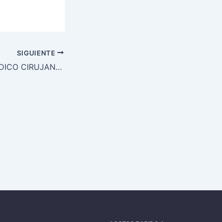
SIGUIENTE
SE NECESITA MÉDICO CIRUJANO- SECTOR MÉDICO ESTÉTICO (MADRID)