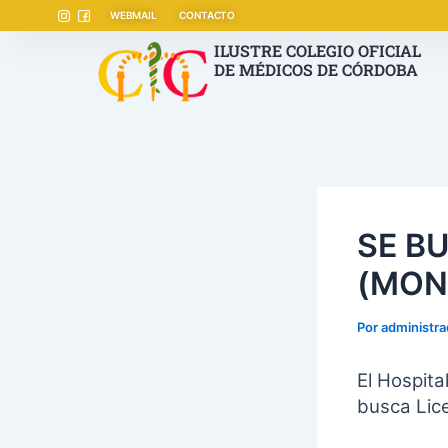
Ir
Navegación
WEBMAIL
CONTACTO
al
de
ILUSTRE COLEGIO OFICIAL
contenido
entradas
DE MÉDICOS DE CÓRDOBA
SE B
(MON
Por
administr
El Hospit
busca Lice