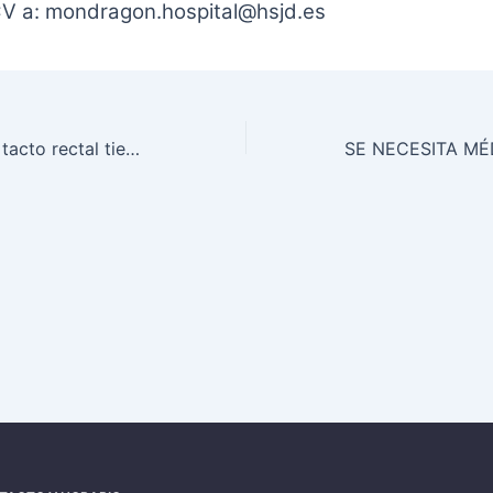
 CV a: mondragon.hospital@hsjd.es
MEDFAM-APS El tacto rectal tiene una baja sensibilidad en la detección del cáncer de próstata en Atenc ión Primaria