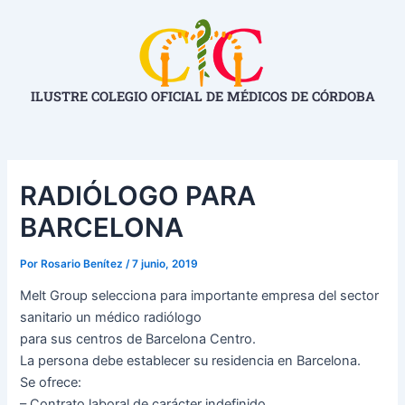
Ir
Navegación
al
de
contenido
entradas
ILUSTRE COLEGIO OFICIAL DE MÉDICOS DE CÓRDOBA
RADIÓLOGO PARA
BARCELONA
Por
Rosario Benítez
/
7 junio, 2019
Melt Group selecciona para importante empresa del sector
sanitario un médico radiólogo
para sus centros de Barcelona Centro.
La persona debe establecer su residencia en Barcelona.
Se ofrece:
– Contrato laboral de carácter indefinido.