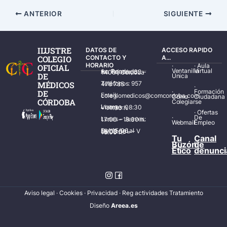
ANTERIOR
SIGUIENTE
ILUSTRE
DATOS DE
ACCESO RAPIDO
COLEGIO
CONTACTO Y
A...
HORARIO
·
·
Aula
OFICIAL
Ventanilla
Virtual
Av. Ronda de los Tejares, 32 – 14001 Córdoba
DE
Única
MÉDICOS
Teléfonos: 957 478 785
·
·
Formación
DE
Email: colegiomedicos@comcordoba.com
Cómo
Ciudadana
CÓRDOBA
Colegiarse
Lunes – Viernes: 08:30 – 14:30 h.
·
Ofertas
·
De
Lunes – Jueves: 17:00 – 19:30 h.
Webmail
Empleo
Del 15/06 al 15/09 de L – V de 08:00 – 15:00 h.
Tu
Canal
Buzón
de
Ético
denunci
Aviso legal
·
Cookies
·
Privacidad
·
Reg actividades Tratamiento
Diseñ
o
Areea.es