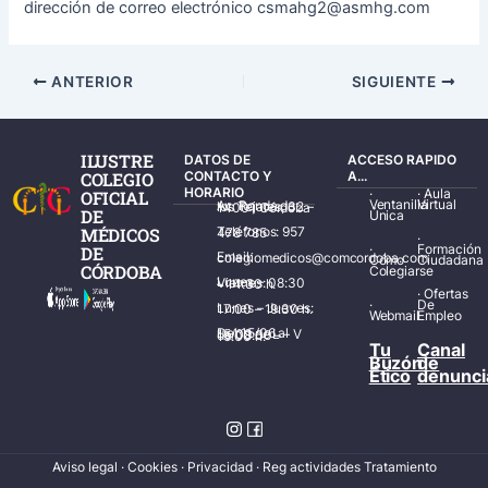
dirección de correo electrónico csmahg2@asmhg.com
ANTERIOR
SIGUIENTE
ILUSTRE
DATOS DE
ACCESO RAPIDO
COLEGIO
CONTACTO Y
A...
HORARIO
·
·
Aula
OFICIAL
Ventanilla
Virtual
Av. Ronda de los Tejares, 32 – 14001 Córdoba
DE
Única
MÉDICOS
Teléfonos: 957 478 785
·
·
Formación
DE
Email: colegiomedicos@comcordoba.com
Cómo
Ciudadana
CÓRDOBA
Colegiarse
Lunes – Viernes: 08:30 – 14:30 h.
·
Ofertas
·
De
Lunes – Jueves: 17:00 – 19:30 h.
Webmail
Empleo
Del 15/06 al 15/09 de L – V de 08:00 – 15:00 h.
Tu
Canal
Buzón
de
Ético
denunci
Aviso legal
·
Cookies
·
Privacidad
·
Reg actividades Tratamiento