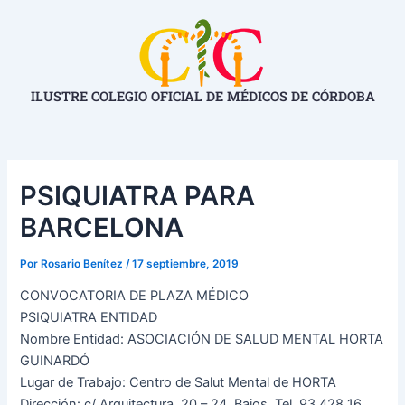
Ir
Navegación
al
de
contenido
entradas
ILUSTRE COLEGIO OFICIAL DE MÉDICOS DE CÓRDOBA
PSIQUIATRA PARA
BARCELONA
Por
Rosario Benítez
/
17 septiembre, 2019
CONVOCATORIA DE PLAZA MÉDICO
PSIQUIATRA ENTIDAD
Nombre Entidad: ASOCIACIÓN DE SALUD MENTAL HORTA
GUINARDÓ
Lugar de Trabajo: Centro de Salut Mental de HORTA
Dirección: c/ Arquitectura, 20 – 24, Bajos, Tel. 93 428 16