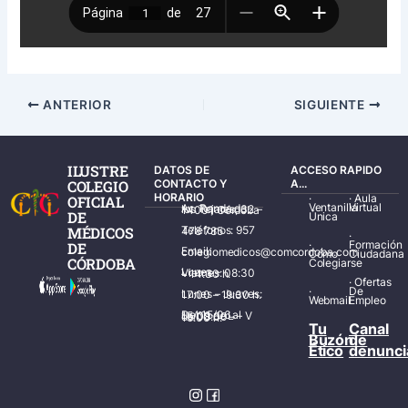
ANTERIOR
SIGUIENTE
ILUSTRE
DATOS DE
ACCESO RAPIDO
COLEGIO
CONTACTO Y
A...
HORARIO
·
·
Aula
OFICIAL
Ventanilla
Virtual
Av. Ronda de los Tejares, 32 – 14001 Córdoba
DE
Única
MÉDICOS
Teléfonos: 957 478 785
·
·
Formación
DE
Email: colegiomedicos@comcordoba.com
Cómo
Ciudadana
CÓRDOBA
Colegiarse
Lunes – Viernes: 08:30 – 14:30 h.
·
Ofertas
·
De
Lunes – Jueves: 17:00 – 19:30 h.
Webmail
Empleo
Del 15/06 al 15/09 de L – V de 08:00 – 15:00 h.
Tu
Canal
Buzón
de
Ético
denunci