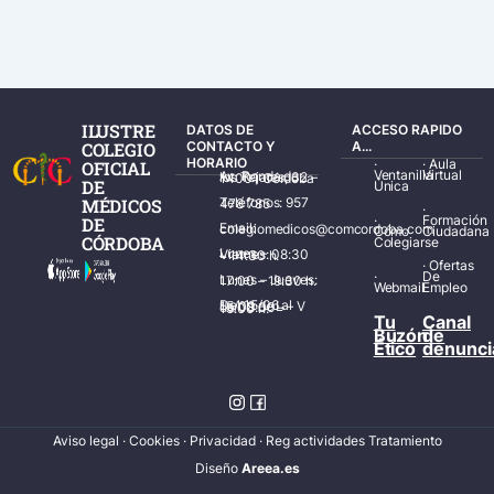
ILUSTRE
DATOS DE
ACCESO RAPIDO
COLEGIO
CONTACTO Y
A...
HORARIO
·
·
Aula
OFICIAL
Ventanilla
Virtual
Av. Ronda de los Tejares, 32 – 14001 Córdoba
DE
Única
MÉDICOS
Teléfonos: 957 478 785
·
·
Formación
DE
Email: colegiomedicos@comcordoba.com
Cómo
Ciudadana
CÓRDOBA
Colegiarse
Lunes – Viernes: 08:30 – 14:30 h.
·
Ofertas
·
De
Lunes – Jueves: 17:00 – 19:30 h.
Webmail
Empleo
Del 15/06 al 15/09 de L – V de 08:00 – 15:00 h.
Tu
Canal
Buzón
de
Ético
denunci
Aviso legal
·
Cookies
·
Privacidad
·
Reg actividades Tratamiento
Diseñ
o
Areea.es