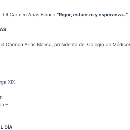
a del Carmen Arias Blanco
“Rigor, esfuerzo y esperanza…”
TAS
del Carmen Arias Blanco, presidenta del Colegio de Médico
ega XIX
ón
a –
L DÍA