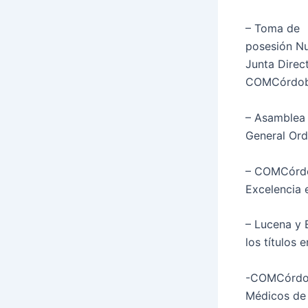
– Toma de
posesión N
Junta Direct
COMCórdo
– Asamblea
General Ord
– COMCórdob
Excelencia 
– Lucena y 
los títulos 
-COMCórdoba
Médicos de 