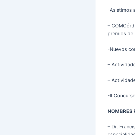
-Asistimos 
– COMCórdob
premios de 
-Nuevos co
– Actividad
– Actividad
-II Concurs
NOMBRES 
– Dr. Franc
especialida