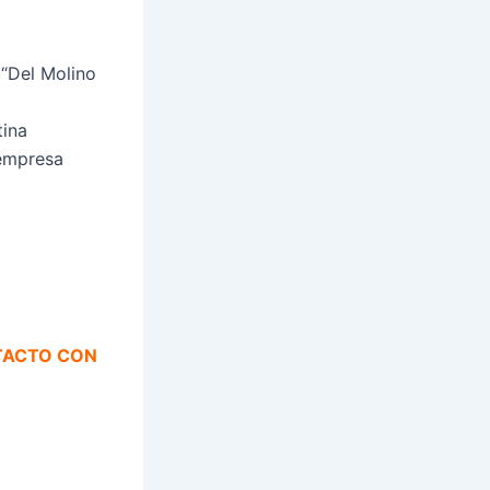
 “Del Molino
tina
 empresa
NTACTO CON