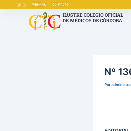
Ir
Navegación
WEBMAIL
CONTACTO
al
de
ILUSTRE COLEGIO OFICIAL
contenido
entradas
DE MÉDICOS DE CÓRDOBA
Nº 1
Por
administr
EDITORIAL