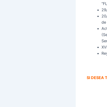
“F
29
20
de
Ac
(Se
Se
XV
Re
SI DESEA 