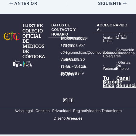
ANTERIOR
SIGUIENTE
ILUSTRE
DATOS DE
ACCESO RAPIDO
COLEGIO
CONTACTO Y
A...
HORARIO
·
·
Aula
OFICIAL
Ventanilla
Virtual
Av. Ronda de los Tejares, 32 – 14001 Córdoba
DE
Única
MÉDICOS
Teléfonos: 957 478 785
·
·
Formación
DE
Email: colegiomedicos@comcordoba.com
Cómo
Ciudadana
CÓRDOBA
Colegiarse
Lunes – Viernes: 08:30 – 14:30 h.
·
Ofertas
·
De
Lunes – Jueves: 17:00 – 19:30 h.
Webmail
Empleo
Del 15/06 al 15/09 de L – V de 08:00 – 15:00 h.
Tu
Canal
Buzón
de
Ético
denunci
Aviso legal
·
Cookies
·
Privacidad
·
Reg actividades Tratamiento
Diseñ
o
Areea.es