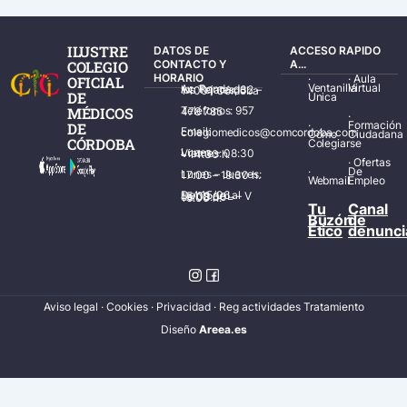
ILUSTRE
DATOS DE
ACCESO RAPIDO
COLEGIO
CONTACTO Y
A...
HORARIO
·
·
Aula
OFICIAL
Ventanilla
Virtual
Av. Ronda de los Tejares, 32 – 14001 Córdoba
DE
Única
MÉDICOS
Teléfonos: 957 478 785
·
·
Formación
DE
Email: colegiomedicos@comcordoba.com
Cómo
Ciudadana
CÓRDOBA
Colegiarse
Lunes – Viernes: 08:30 – 14:30 h.
·
Ofertas
·
De
Lunes – Jueves: 17:00 – 19:30 h.
Webmail
Empleo
Del 15/06 al 15/09 de L – V de 08:00 – 15:00 h.
Tu
Canal
Buzón
de
Ético
denunci
Aviso legal
·
Cookies
·
Privacidad
·
Reg actividades Tratamiento
Diseñ
o
Areea.es