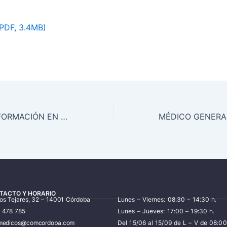
PDF, 3.4MB)
PROGRAMA DE FORMACIÓN EN COMPETENCIAS DIGITALES
TACTO Y HORARIO
los Tejares, 32 – 14001 Córdoba
Lunes – Viernes: 08:30 – 14:30 h.
7 478 785
Lunes – Jueves: 17:00 – 19:30 h.
iomedicos@comcordoba.com
Del 15/06 al 15/09 de L – V de 08:00