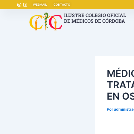
Ir
Navegación
WEBMAIL
CONTACTO
al
de
ILUSTRE COLEGIO OFICIAL
contenido
entradas
DE MÉDICOS DE CÓRDOBA
MÉDI
TRAT
EN O
Por
administr