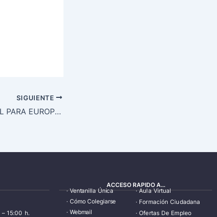
SIGUIENTE
MÉDICO GENERAL PARA EUROPREVEN EN CÓRDOBA
ACCESO RAPIDO A...
·
Ventanilla Única
·
Aula Virtual
·
Cómo Colegiarse
·
Formación Ciudadana
·
Webmail
 – 15:00 h.
·
Ofertas De Empleo