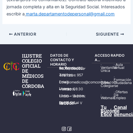
jornada completa y alta en la Seguridad Social. Interesados
escribir a
marta.departamentodepersonal@gmail.com
ANTERIOR
SIGUIENTE
ILUSTRE
DATOS DE
ACCESO RAPIDO
COLEGIO
CONTACTO Y
A...
HORARIO
·
·
Aula
OFICIAL
Ventanilla
Virtual
Av. Ronda de los Tejares, 32 – 14001 Córdoba
DE
Única
MÉDICOS
Teléfonos: 957 478 785
·
·
Formación
DE
Email: colegiomedicos@comcordoba.com
Cómo
Ciudadana
CÓRDOBA
Colegiarse
Lunes – Viernes: 08:30 – 14:30 h.
·
Ofertas
·
De
Lunes – Jueves: 17:00 – 19:30 h.
Webmail
Empleo
Del 15/06 al 15/09 de L – V de 08:00 – 15:00 h.
Tu
Canal
Buzón
de
Ético
denunci