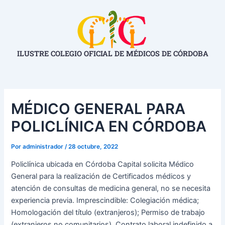
Ir
Navegación
al
de
contenido
entradas
ILUSTRE COLEGIO OFICIAL DE MÉDICOS DE CÓRDOBA
MÉDICO GENERAL PARA
POLICLÍNICA EN CÓRDOBA
Por
administrador
/
28 octubre, 2022
Policlínica ubicada en Córdoba Capital solicita Médico
General para la realización de Certificados médicos y
atención de consultas de medicina general, no se necesita
experiencia previa. Imprescindible: Colegiación médica;
Homologación del título (extranjeros); Permiso de trabajo
(extranjeros no comunitarios). Contrato laboral indefinido a