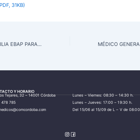
PDF, 31KB)
MÉDICO DE FAMILIA EBAP PARA EL AGS SUR DE CÓRDOBA
TACTO Y HORARIO
los Tejares, 32 – 14001 Córdoba
Lunes – Viernes: 08:30 – 14:30 h.
7 478 785
Lunes – Jueves: 17:00 – 19:30 h.
iomedicos@comcordoba.com
Del 15/06 al 15/09 de L – V de 08:00