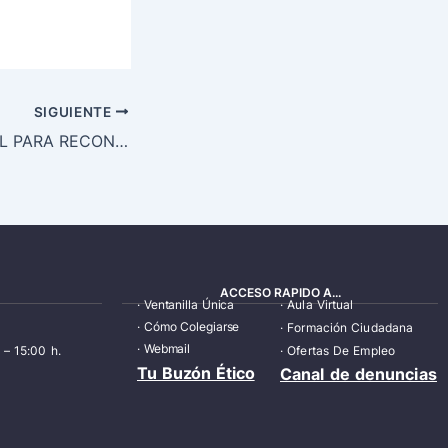
SIGUIENTE
MÉDICO GENERAL PARA RECONOCIMIENTOS EN PRIEGO
ACCESO RAPIDO A...
·
Ventanilla Única
·
Aula Virtual
·
Cómo Colegiarse
·
Formación Ciudadana
·
Webmail
 – 15:00 h.
·
Ofertas De Empleo
Tu Buzón Ético
Canal de denuncias