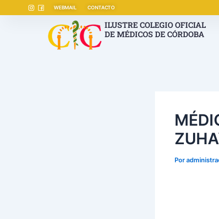
Ir
Navegación
WEBMAIL
CONTACTO
al
de
ILUSTRE COLEGIO OFICIAL
contenido
entradas
DE MÉDICOS DE CÓRDOBA
MÉDI
ZUHA
Por
administr