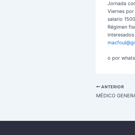
Jornada co
Viernes por
salario 150
Régimen fi
interesados
macfoul@gm
o por what
ANTERIOR