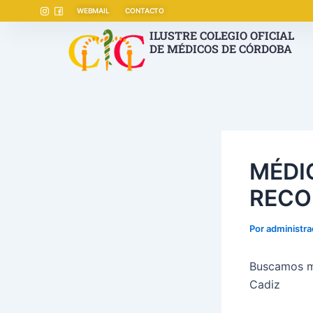
Ir
Navegación
WEBMAIL
CONTACTO
al
de
ILUSTRE COLEGIO OFICIAL
contenido
entradas
DE MÉDICOS DE CÓRDOBA
MÉDI
RECO
Por
administr
Buscamos me
Cadiz