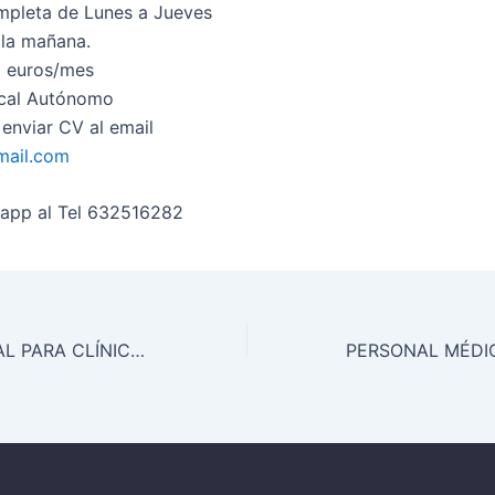
mpleta de Lunes a Jueves
 la mañana.
0 euros/mes
scal Autónomo
 enviar CV al email
ail.com
sapp al Tel 632516282
MÉDICO GENERAL PARA CLÍNICA PRIVADA EN CÓRDOBA