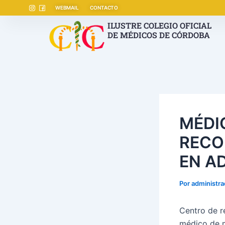
Ir
Navegación
WEBMAIL
CONTACTO
al
de
ILUSTRE COLEGIO OFICIAL
contenido
entradas
DE MÉDICOS DE CÓRDOBA
MÉDI
RECO
EN A
Por
administr
Centro de r
médico de m