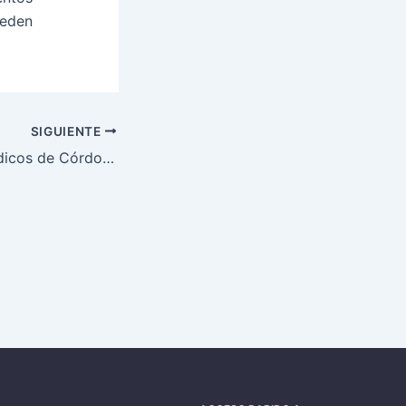
ueden
SIGUIENTE
El Colegio de Médicos de Córdoba recibe en su sede a la Comisión Permanente del Consejo General de Colegios de Médicos