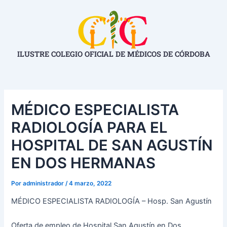
Ir
Navegación
al
de
contenido
entradas
ILUSTRE COLEGIO OFICIAL DE MÉDICOS DE CÓRDOBA
MÉDICO ESPECIALISTA
RADIOLOGÍA PARA EL
HOSPITAL DE SAN AGUSTÍN
EN DOS HERMANAS
Por
administrador
/
4 marzo, 2022
MÉDICO ESPECIALISTA RADIOLOGÍA – Hosp. San Agustín
Oferta de empleo de Hospital San Agustín en Dos