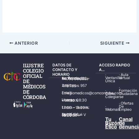
ANTERIOR
SIGUIENTE
ILUSTRE
DATOS DE
ACCESO RAPIDO
COLEGIO
CONTACTO Y
A...
HORARIO
·
·
Aula
OFICIAL
Ventanilla
Virtual
Av. Ronda de los Tejares, 32 – 14001 Córdoba
DE
Única
MÉDICOS
Teléfonos: 957 478 785
·
·
Formación
DE
Email: colegiomedicos@comcordoba.com
Cómo
Ciudadana
CÓRDOBA
Colegiarse
Lunes – Viernes: 08:30 – 14:30 h.
·
Ofertas
·
De
Lunes – Jueves: 17:00 – 19:30 h.
Webmail
Empleo
Del 15/06 al 15/09 de L – V de 08:00 – 15:00 h.
Tu
Canal
Buzón
de
Ético
denunci