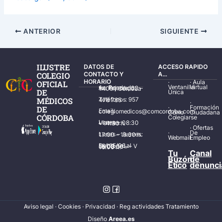
ANTERIOR
SIGUIENTE
ILUSTRE
DATOS DE
ACCESO RAPIDO
COLEGIO
CONTACTO Y
A...
HORARIO
·
·
Aula
OFICIAL
Ventanilla
Virtual
Av. Ronda de los Tejares, 32 – 14001 Córdoba
DE
Única
MÉDICOS
Teléfonos: 957 478 785
·
·
Formación
DE
Email: colegiomedicos@comcordoba.com
Cómo
Ciudadana
CÓRDOBA
Colegiarse
Lunes – Viernes: 08:30 – 14:30 h.
·
Ofertas
·
De
Lunes – Jueves: 17:00 – 19:30 h.
Webmail
Empleo
Del 15/06 al 15/09 de L – V de 08:00 – 15:00 h.
Tu
Canal
Buzón
de
Ético
denunci
Aviso legal
·
Cookies
·
Privacidad
·
Reg actividades Tratamiento
Diseñ
o
Areea.es