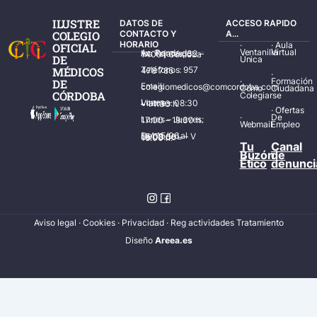
ILUSTRE
DATOS DE
ACCESO RAPIDO
COLEGIO
CONTACTO Y
A...
HORARIO
·
·
Aula
OFICIAL
Ventanilla
Virtual
Av. Ronda de los Tejares, 32 – 14001 Córdoba
DE
Única
MÉDICOS
Teléfonos: 957 478 785
·
·
Formación
DE
Email: colegiomedicos@comcordoba.com
Cómo
Ciudadana
CÓRDOBA
Colegiarse
Lunes – Viernes: 08:30 – 14:30 h.
·
Ofertas
·
De
Lunes – Jueves: 17:00 – 19:30 h.
Webmail
Empleo
Del 15/06 al 15/09 de L – V de 08:00 – 15:00 h.
Tu
Canal
Buzón
de
Ético
denunci
Aviso legal
·
Cookies
·
Privacidad
·
Reg actividades Tratamiento
Diseñ
o
Areea.es