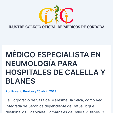
Ir
Navegación
al
de
contenido
entradas
ILUSTRE COLEGIO OFICIAL DE MÉDICOS DE CÓRDOBA
MÉDICO ESPECIALISTA EN
NEUMOLOGÍA PARA
HOSPITALES DE CALELLA Y
BLANES
Por
Rosario Benítez
/
25 abril, 2019
La Corporació de Salut del Maresme i la Selva, como Red
Integrada de Servicios dependiente de CatSalut que
gestiona los Hospitales Comarcales de Calella y Blanes, 3