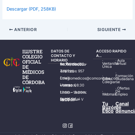
Descargar (PDF, 258KB)
ANTERIOR
SIGUIENTE
ILUSTRE
DATOS DE
ACCESO RAPIDO
COLEGIO
CONTACTO Y
A...
HORARIO
·
·
Aula
OFICIAL
Ventanilla
Virtual
Av. Ronda de los Tejares, 32 – 14001 Córdoba
DE
Única
MÉDICOS
Teléfonos: 957 478 785
·
·
Formación
DE
Email: colegiomedicos@comcordoba.com
Cómo
Ciudadana
CÓRDOBA
Colegiarse
Lunes – Viernes: 08:30 – 14:30 h.
·
Ofertas
·
De
Lunes – Jueves: 17:00 – 19:30 h.
Webmail
Empleo
Del 15/06 al 15/09 de L – V de 08:00 – 15:00 h.
Tu
Canal
Buzón
de
Ético
denunci