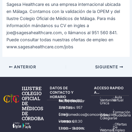
Sagesa Healthcare es una empresa internacional ubicada
en Málaga. Contamos con la validación de la OPEM y del
Ilustre Colegio Oficial de Médicos de Málaga. Para más
información mándanos su CV en ingles a
joe@sagesahealthcare.com, o llámanos al 951 560 841.
Puede consultar todas nuestras ofertas de empleo en
www.sagesahealthcare.com/jobs
ANTERIOR
SIGUIENTE
ILUSTRE
DATOS DE
ACCESO RAPIDO
COLEGIO
CONTACTO Y
A...
HORARIO
·
·
Aula
OFICIAL
Ventanilla
Virtual
Av. Ronda de los Tejares, 32 – 14001 Córdoba
DE
Única
MÉDICOS
Teléfonos: 957 478 785
·
·
Formación
DE
Email: colegiomedicos@comcordoba.com
Cómo
Ciudadana
CÓRDOBA
Colegiarse
Lunes – Viernes: 08:30 – 14:30 h.
·
Ofertas
·
De
Lunes – Jueves: 17:00 – 19:30 h.
Webmail
Empleo