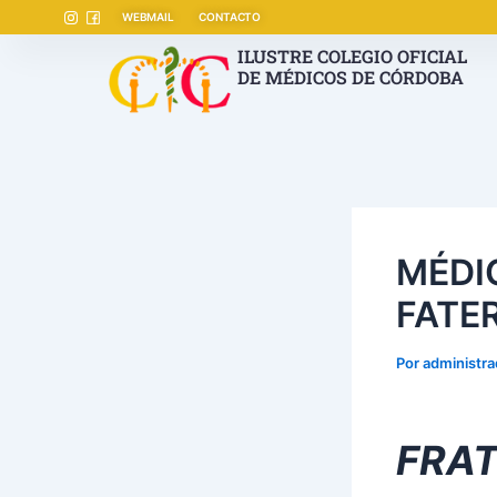
Ir
Navegación
WEBMAIL
CONTACTO
al
de
ILUSTRE COLEGIO OFICIAL
contenido
entradas
DE MÉDICOS DE CÓRDOBA
MÉDI
FATE
Por
administr
FRA