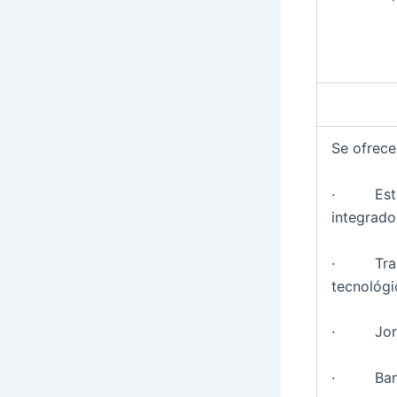
Se ofrece
· Estabi
integrado
· Trabaj
tecnológi
· Jornad
· Banda 