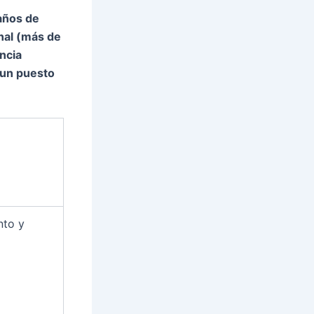
años de
onal (más de
encia
 un puesto
nto y