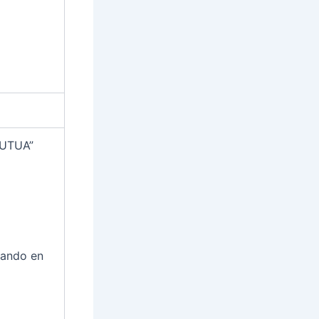
MUTUA”
icando en