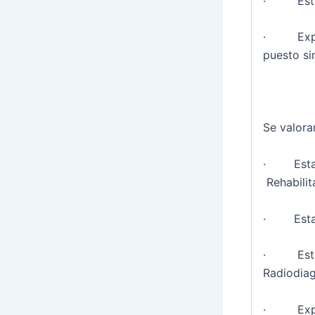
· Estar e
· Experie
puesto sim
Se valora
· Estar e
Rehabilit
· Estar e
· Estar e
Radiodiag
· Experi