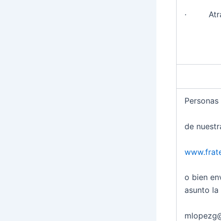
· Atract
Personas
de nuest
www.frat
o bien en
asunto la
mlopezg@