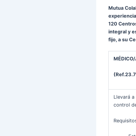
Mutua Colab
experiencia
120 Centros
integral y 
fijo, a su C
MÉDICO/
(Ref.23.
Llevará a
control d
Requisito