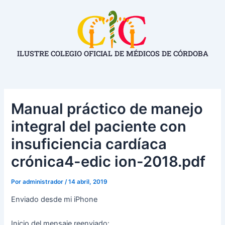
Ir
Navegación
al
de
contenido
entradas
ILUSTRE COLEGIO OFICIAL DE MÉDICOS DE CÓRDOBA
Manual práctico de manejo
integral del paciente con
insuficiencia cardíaca
crónica4-edic ion-2018.pdf
Por
administrador
/
14 abril, 2019
Enviado desde mi iPhone
Inicio del mensaje reenviado: