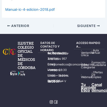
Manual-ic-4-edicion-2018.pdf
ANTERIOR
SIGUIENTE
ILUSTRE
DATOS DE
ACCESO RAPIDO
COLEGIO
CONTACTO Y
A...
HORARIO
·
·
Aula
OFICIAL
Ventanilla
Virtual
Av. Ronda de los Tejares, 32 – 14001 Córdoba
DE
Única
MÉDICOS
Teléfonos: 957 478 785
·
·
Formación
DE
Email: colegiomedicos@comcordoba.com
Cómo
Ciudadana
CÓRDOBA
Colegiarse
Lunes – Viernes: 08:30 – 14:30 h.
·
Ofertas
·
De
Lunes – Jueves: 17:00 – 19:30 h.
Webmail
Empleo
Del 15/06 al 15/09 de L – V de 08:00 – 15:00 h.
Tu
Canal
Buzón
de
Ético
denunci