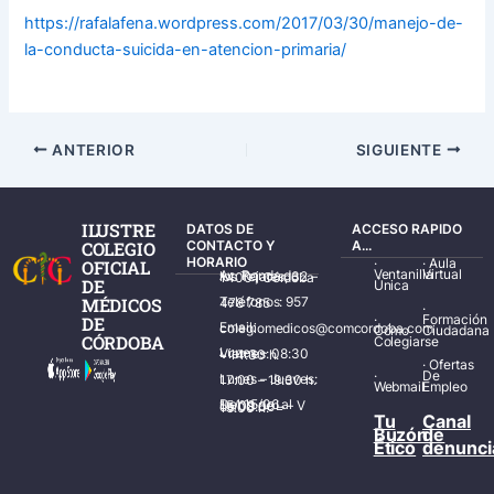
https://rafalafena.wordpress.
com/2017/03/30/manejo-de-
la-
conducta-suicida-en-atencion-
primaria/
ANTERIOR
SIGUIENTE
ILUSTRE
DATOS DE
ACCESO RAPIDO
COLEGIO
CONTACTO Y
A...
HORARIO
·
·
Aula
OFICIAL
Ventanilla
Virtual
Av. Ronda de los Tejares, 32 – 14001 Córdoba
DE
Única
MÉDICOS
Teléfonos: 957 478 785
·
·
Formación
DE
Email: colegiomedicos@comcordoba.com
Cómo
Ciudadana
CÓRDOBA
Colegiarse
Lunes – Viernes: 08:30 – 14:30 h.
·
Ofertas
·
De
Lunes – Jueves: 17:00 – 19:30 h.
Webmail
Empleo
Del 15/06 al 15/09 de L – V de 08:00 – 15:00 h.
Tu
Canal
Buzón
de
Ético
denunci