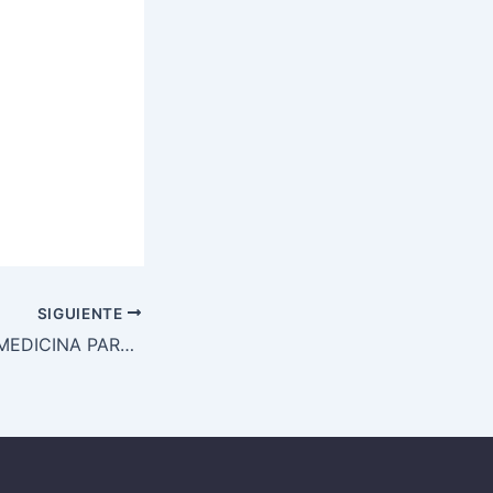
SIGUIENTE
LICENCIADO EN MEDICINA PARA GABINETE MÉDICO DE VALORACIÓN DE DAÑO CORPORAL EN CÓRDOBA Y PROVINCIA