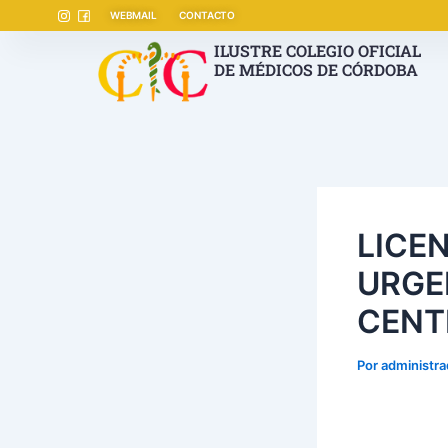
Ir
Navegación
WEBMAIL
CONTACTO
al
de
ILUSTRE COLEGIO OFICIAL
contenido
entradas
DE MÉDICOS DE CÓRDOBA
LICE
URGE
CENT
Por
administr