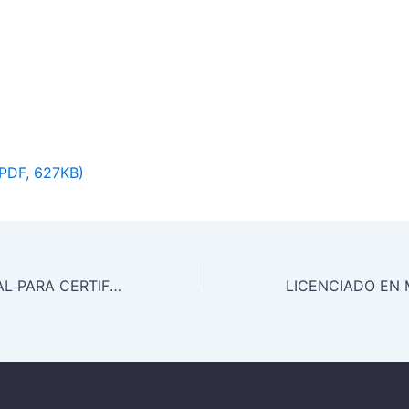
(PDF, 627KB)
MÉDICO GENERAL PARA CERTIFICADOS MÉDICOS Y RECONOCIMIENTOS EN PUERTOLLANO (CIUDAD REAL)