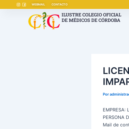
Ir
Navegación
WEBMAIL
CONTACTO
al
de
ILUSTRE COLEGIO OFICIAL
contenido
entradas
DE MÉDICOS DE CÓRDOBA
LICE
IMPA
Por
administr
EMPRESA: 
PERSONA D
Mail de con