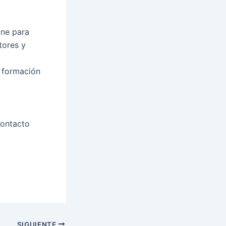
ine para
tores y
n formación
contacto
SIGUIENTE