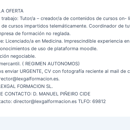
LA OFERTA
 trabajo: Tutor/a – creador/a de contenidos de cursos on- l
n de cursos impartidos telemáticamente. Coordinador de tu
presa de formación no reglada.
re: Licenciado/a en Medicina. Imprescindible experiencia e
 conocimientos de uso de plataforma moodle.
ión negociable.
 mercantil. ( REGIMEN AUTONOMOS)
os enviar URGENTE, CV con fotografía reciente al mail de 
irector@lexgalformacion.es.
LEXGAL FORMACION SL.
E CONTACTO: D. MANUEL PIÑEIRO CIDE
tacto: director@lexgalformacion.es TLFO: 69812