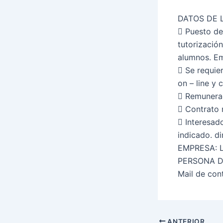
DATOS DE 
 Puesto de
tutorizació
alumnos. Em
 Se requie
on – line y
 Remunerac
 Contrato
 Interesad
indicado. d
EMPRESA: 
PERSONA D
Mail de con
ANTERIOR