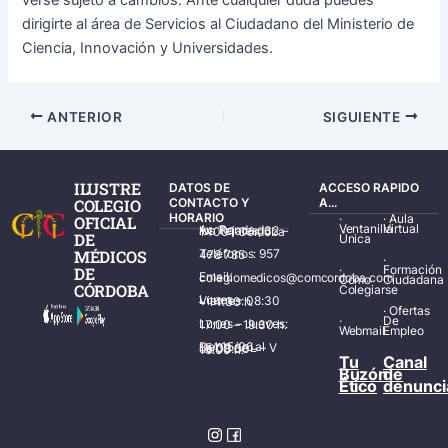
verse sujeto a cambios. Ante cualquier duda puedes
dirigirte al área de Servicios al Ciudadano del Ministerio de
Ciencia, Innovación y Universidades.
ANTERIOR
SIGUIENTE
ILUSTRE
DATOS DE
ACCESO RAPIDO
COLEGIO
CONTACTO Y
A...
HORARIO
·
·
Aula
OFICIAL
Ventanilla
Virtual
Av. Ronda de los Tejares, 32 – 14001 Córdoba
DE
Única
MÉDICOS
Teléfonos: 957 478 785
·
·
Formación
DE
Email: colegiomedicos@comcordoba.com
Cómo
Ciudadana
CÓRDOBA
Colegiarse
Lunes – Viernes: 08:30 – 14:30 h.
·
Ofertas
·
De
Lunes – Jueves: 17:00 – 19:30 h.
Webmail
Empleo
Del 15/06 al 15/09 de L – V de 08:00 – 15:00 h.
Tu
Canal
Buzón
de
Ético
denunci