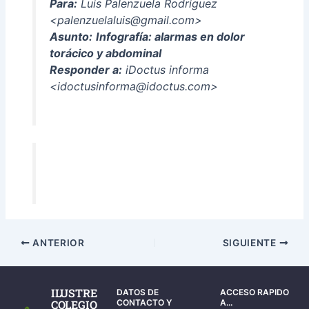
Para:
Luis Palenzuela Rodriguez
<palenzuelaluis@gmail.com>
Asunto:
Infografía: alarmas en dolor
torácico y abdominal
Responder a:
iDoctus informa
<idoctusinforma@idoctus.com>
ANTERIOR
SIGUIENTE
ILUSTRE
DATOS DE
ACCESO RAPIDO
COLEGIO
CONTACTO Y
A...