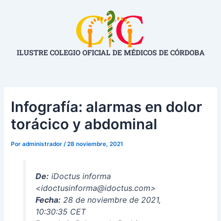
Ir
Navegación
al
de
contenido
entradas
ILUSTRE COLEGIO OFICIAL DE MÉDICOS DE CÓRDOBA
Infografía: alarmas en dolor
torácico y abdominal
Por
administrador
/
28 noviembre, 2021
De:
iDoctus informa
<idoctusinforma@idoctus.com>
Fecha:
28 de noviembre de 2021,
10:30:35 CET