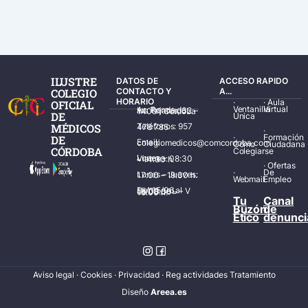
ILUSTRE
DATOS DE
ACCESO RAPIDO
COLEGIO
CONTACTO Y
A...
HORARIO
·
·
Aula
OFICIAL
Ventanilla
Virtual
Av. Ronda de los Tejares, 32 – 14001 Córdoba
DE
Única
MÉDICOS
Teléfonos: 957 478 785
·
·
Formación
DE
Email: colegiomedicos@comcordoba.com
Cómo
Ciudadana
CÓRDOBA
Colegiarse
Lunes – Viernes: 08:30 – 14:30 h.
·
Ofertas
·
De
Lunes – Jueves: 17:00 – 19:30 h.
Webmail
Empleo
Del 15/06 al 15/09 de L – V de 08:00 – 15:00 h.
Tu
Canal
Buzón
de
Ético
denunci
Aviso legal
·
Cookies
·
Privacidad
·
Reg actividades Tratamiento
Diseñ
o
Areea.es