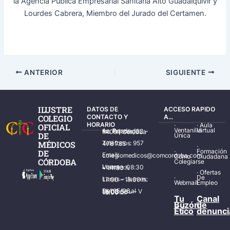
la Agencia Pública Empresarial Sanitaria Alto Guadalquivir y
Lourdes Cabrera, Miembro del Jurado del Certamen.
ANTERIOR
SIGUIENTE
ILUSTRE
DATOS DE
ACCESO RAPIDO
COLEGIO
CONTACTO Y
A...
HORARIO
·
·
Aula
OFICIAL
Ventanilla
Virtual
Av. Ronda de los Tejares, 32 – 14001 Córdoba
DE
Única
MÉDICOS
Teléfonos: 957 478 785
·
·
Formación
DE
Email: colegiomedicos@comcordoba.com
Cómo
Ciudadana
CÓRDOBA
Colegiarse
Lunes – Viernes: 08:30 – 14:30 h.
·
Ofertas
·
De
Lunes – Jueves: 17:00 – 19:30 h.
Webmail
Empleo
Del 15/06 al 15/09 de L – V de 08:00 – 15:00 h.
Tu
Canal
Buzón
de
Ético
denunci