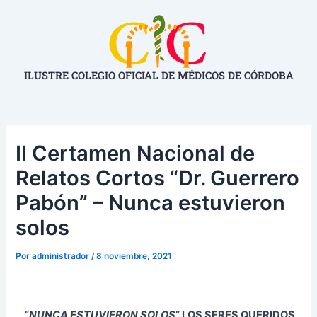
Ir
Navegación
al
de
contenido
entradas
ILUSTRE COLEGIO OFICIAL DE MÉDICOS DE CÓRDOBA
II Certamen Nacional de
Relatos Cortos “Dr. Guerrero
Pabón” – Nunca estuvieron
solos
Por
administrador
/
8 noviembre, 2021
“
NUNCA ESTUVIERON SOLOS
” LOS SERES QUERIDOS