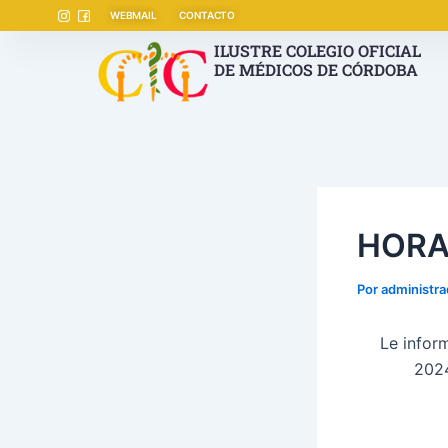
Ir
Navegación
WEBMAIL
CONTACTO
al
de
ILUSTRE COLEGIO OFICIAL
contenido
entradas
DE MÉDICOS DE CÓRDOBA
HORA
Por
administr
Le infor
2024