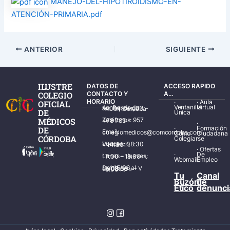
MANEJO-DEL-HIPOTIROIDISMO-EN-
ATENCIÓN-PRIMARIA.pdf
ANTERIOR
SIGUIENTE
ILUSTRE
DATOS DE
ACCESO RAPIDO
COLEGIO
CONTACTO Y
A...
HORARIO
·
·
Aula
OFICIAL
Ventanilla
Virtual
Av. Ronda de los Tejares, 32 – 14001 Córdoba
DE
Única
MÉDICOS
Teléfonos: 957 478 785
·
·
Formación
DE
Email: colegiomedicos@comcordoba.com
Cómo
Ciudadana
CÓRDOBA
Colegiarse
Lunes – Viernes: 08:30 – 14:30 h.
·
Ofertas
·
De
Lunes – Jueves: 17:00 – 19:30 h.
Webmail
Empleo
Del 15/06 al 15/09 de L – V de 08:00 – 15:00 h.
Tu
Canal
Buzón
de
Ético
denunci