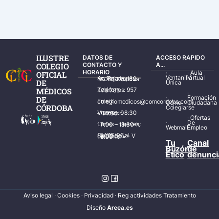
ILUSTRE
DATOS DE
ACCESO RAPIDO
COLEGIO
CONTACTO Y
A...
HORARIO
·
·
Aula
OFICIAL
Ventanilla
Virtual
Av. Ronda de los Tejares, 32 – 14001 Córdoba
DE
Única
MÉDICOS
Teléfonos: 957 478 785
·
·
Formación
DE
Email: colegiomedicos@comcordoba.com
Cómo
Ciudadana
CÓRDOBA
Colegiarse
Lunes – Viernes: 08:30 – 14:30 h.
·
Ofertas
·
De
Lunes – Jueves: 17:00 – 19:30 h.
Webmail
Empleo
Del 15/06 al 15/09 de L – V de 08:00 – 15:00 h.
Tu
Canal
Buzón
de
Ético
denunci
Aviso legal
·
Cookies
·
Privacidad
·
Reg actividades Tratamiento
Diseñ
o
Areea.es