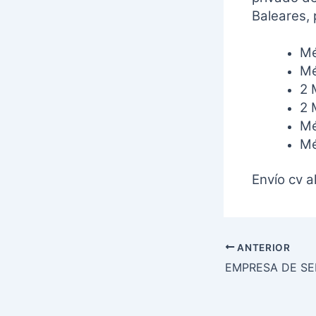
Baleares, 
Mé
Mé
2 
2 
Mé
Mé
Envío cv a
ANTERIOR