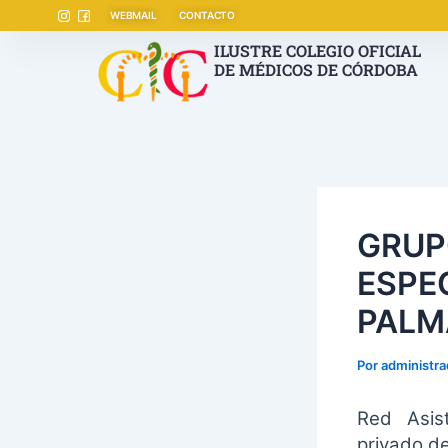
Ir
Navegación
WEBMAIL
CONTACTO
al
de
ILUSTRE COLEGIO OFICIAL
contenido
entradas
DE MÉDICOS DE CÓRDOBA
GRUP
ESPE
PALM
Por
administr
Red Asist
privado de