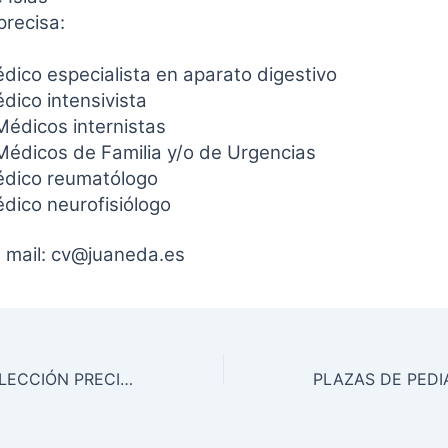
precisa:
dico especialista en aparato digestivo
dico intensivista
Médicos internistas
Médicos de Familia y/o de Urgencias
dico reumatólogo
dico neurofisiólogo
l mail: cv@juaneda.es
EMPRESA DE SELECCIÓN PRECISA MÉDICO VALORADOR PARA LA VALORACIÓN DE INCAPACIDADES Y SECUELAS, REALIZACIÓN DE PERITAJES MÉDICOS Y ESTUDIOS DE FUNCIONALIDAD (PALMA DE MALLORCA)